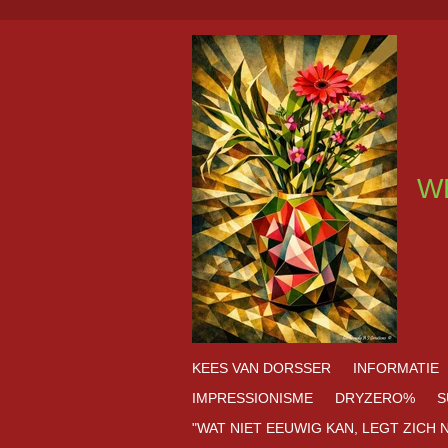
Ga
direct
naar
de
hoofdinhoud
W
KEES VAN DORSSER
INFORMATIE
IMPRESSIONISME
DRYZERO%
S
"WAT NIET EEUWIG KAN, LEGT ZICH 